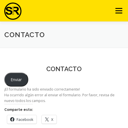
Saltar
al
Menú
contenido
VENTAJAS
NOSOTROS
SERVICIOS
VIDEO
CONTACTO
EQUIPO
ARTÍCULOS
CURSOS
CONTACTO
CONTACTO
AULA VIRTUAL
Enviar
¡El formulario ha sido enviado correctamente!
Ha ocurrido algún error al enviar el formulario. Por favor, revisa de
nuevo todos los campos.
El uso de aplicaciones de mensajería entre niños y adolescentes ha
Comparte esto:
aumentado mucho en los últimos años, lo que lleva a muchos padres a
buscar formas de acompañar digitalmente a sus hijos. La seguridad
Facebook
X
online y la educación tecnológica se han convertido en temas