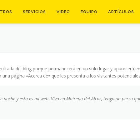
TROS
SERVICIOS
VIDEO
EQUIPO
ARTÍCULOS
entrada del blog porque permanecerá en un solo lugar y aparecerá en l
a página «Acerca de» que les presenta a los visitantes potenciales de
e noche y esta es mi web. Vivo en Mairena del Alcor, tengo un perro que 