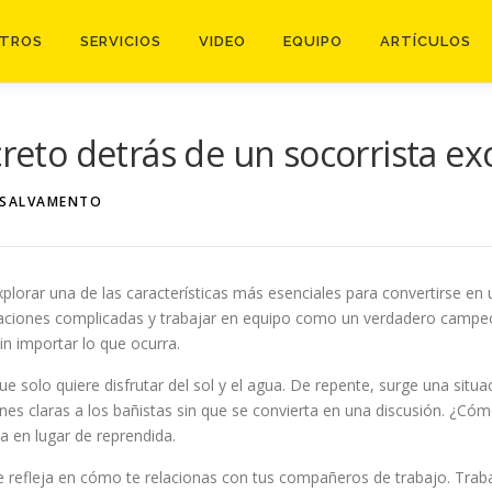
TROS
SERVICIOS
VIDEO
EQUIPO
ARTÍCULOS
creto detrás de un socorrista ex
SALVAMENTO
orar una de las características más esenciales para convertirse en un 
tuaciones complicadas y trabajar en equipo como un verdadero campeó
in importar lo que ocurra.
ue solo quiere disfrutar del sol y el agua. De repente, surge una situa
s claras a los bañistas sin que se convierta en una discusión. ¿Cómo
 en lugar de reprendida.
e refleja en cómo te relacionas con tus compañeros de trabajo. Trab