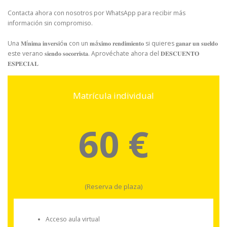
Contacta ahora con nosotros por WhatsApp para recibir más
información sin compromiso. ⁣
Una 𝐌í𝐧𝐢𝐦𝐚 𝐢𝐧𝐯𝐞𝐫𝐬𝐢ó𝐧 con un 𝐦á𝐱𝐢𝐦𝐨 𝐫𝐞𝐧𝐝𝐢𝐦𝐢𝐞𝐧𝐭𝐨 si quieres 𝐠𝐚𝐧𝐚𝐫 𝐮𝐧 𝐬𝐮𝐞𝐥𝐝𝐨
este verano 𝐬𝐢𝐞𝐧𝐝𝐨 𝐬𝐨𝐜𝐨𝐫𝐫𝐢𝐬𝐭𝐚. Aprovéchate ahora del 𝐃𝐄𝐒𝐂𝐔𝐄𝐍𝐓𝐎
𝐄𝐒𝐏𝐄𝐂𝐈𝐀𝐋⁣
Matrícula individual
60 €
(Reserva de plaza)
Acceso aula virtual