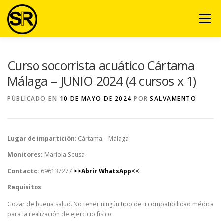
Saltar
al
Menú
contenido
VENTAJAS
NOSOTROS
SERVICIOS
VIDEO
Curso socorrista acuático Cártama
Málaga – JUNIO 2024 (4 cursos x 1)
EQUIPO
ARTÍCULOS
CURSOS
CONTACTO
PÚBLICADO EN
10 DE MAYO DE 2024
POR
SALVAMENTO
AULA VIRTUAL
Lugar de impartición:
Cártama – Málaga
Monitores:
Mariola Sousa
Contacto:
696137277
>>Abrir WhatsApp<<
Requisitos
Gozar de buena salud. No tener ningún tipo de incompatibilidad médica
para la realización de ejercicio físico