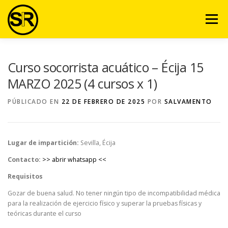
Saltar
al
Menú
contenido
VENTAJAS
NOSOTROS
SERVICIOS
VIDEO
Curso socorrista acuático – Écija 15
MARZO 2025 (4 cursos x 1)
EQUIPO
ARTÍCULOS
CURSOS
CONTACTO
PÚBLICADO EN
22 DE FEBRERO DE 2025
POR
SALVAMENTO
AULA VIRTUAL
Lugar de impartición:
Sevilla, Écija
Contacto:
>> abrir whatsapp <<
Requisitos
Gozar de buena salud. No tener ningún tipo de incompatibilidad médica
para la realización de ejercicio físico y superar la pruebas físicas y
teóricas durante el curso