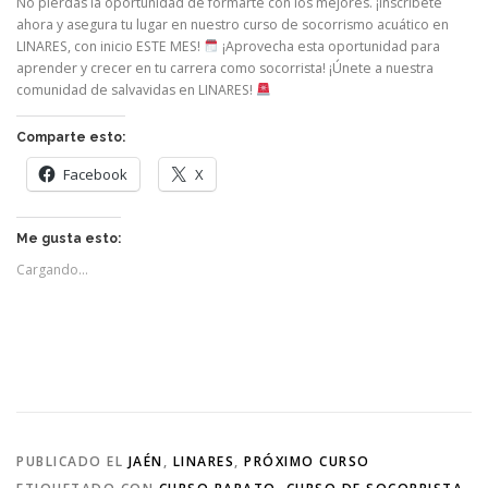
No pierdas la oportunidad de formarte con los mejores. ¡Inscríbete
ahora y asegura tu lugar en nuestro curso de socorrismo acuático en
LINARES, con inicio ESTE MES!
¡Aprovecha esta oportunidad para
aprender y crecer en tu carrera como socorrista! ¡Únete a nuestra
comunidad de salvavidas en LINARES!
Comparte esto:
Facebook
X
Me gusta esto:
Cargando...
PUBLICADO EL
JAÉN
,
LINARES
,
PRÓXIMO CURSO