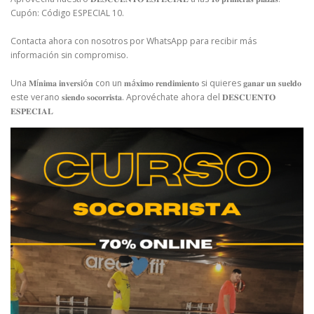
Cupón: Código ESPECIAL 10. ⁣
Contacta ahora con nosotros por WhatsApp para recibir más
información sin compromiso. ⁣
Una 𝐌í𝐧𝐢𝐦𝐚 𝐢𝐧𝐯𝐞𝐫𝐬𝐢ó𝐧 con un 𝐦á𝐱𝐢𝐦𝐨 𝐫𝐞𝐧𝐝𝐢𝐦𝐢𝐞𝐧𝐭𝐨 si quieres 𝐠𝐚𝐧𝐚𝐫 𝐮𝐧 𝐬𝐮𝐞𝐥𝐝𝐨
este verano 𝐬𝐢𝐞𝐧𝐝𝐨 𝐬𝐨𝐜𝐨𝐫𝐫𝐢𝐬𝐭𝐚. Aprovéchate ahora del 𝐃𝐄𝐒𝐂𝐔𝐄𝐍𝐓𝐎
𝐄𝐒𝐏𝐄𝐂𝐈𝐀𝐋⁣