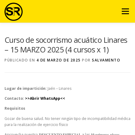
Saltar
al
Menú
contenido
VENTAJAS
NOSOTROS
SERVICIOS
VIDEO
Curso de socorrismo acuático Linares
– 15 MARZO 2025 (4 cursos x 1)
EQUIPO
ARTÍCULOS
CURSOS
CONTACTO
PÚBLICADO EN
4 DE MARZO DE 2025
POR
SALVAMENTO
AULA VIRTUAL
Lugar de impartición:
Jaén – Linares
Contacto:
>>Abrir WhatsApp<<
Requisitos
Gozar de buena salud. No tener ningún tipo de incompatibilidad médica
para la realización de ejercicio físico
Aprovecha nuestro 𝐃𝐄𝐒𝐂𝐔𝐄𝐍𝐓𝐎 𝐄𝐒𝐏𝐄𝐂𝐈𝐀𝐋 a las 𝟏𝟎 𝐩𝐫𝐢𝐦𝐞𝐫𝐚𝐬 𝐩𝐥𝐚𝐳𝐚𝐬. ⁣