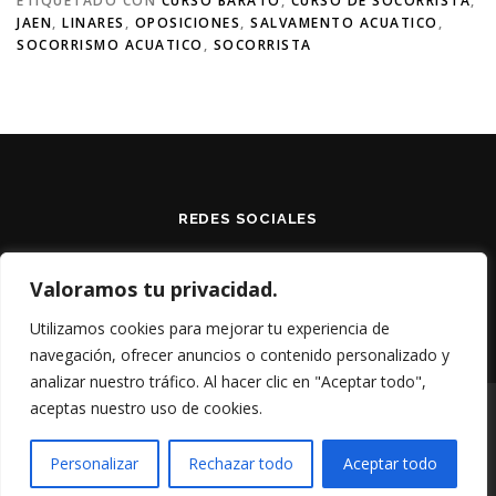
ETIQUETADO CON
CURSO BARATO
,
CURSO DE SOCORRISTA
,
JAEN
,
LINARES
,
OPOSICIONES
,
SALVAMENTO ACUATICO
,
SOCORRISMO ACUATICO
,
SOCORRISTA
REDES SOCIALES
Valoramos tu privacidad.
Utilizamos cookies para mejorar tu experiencia de
navegación, ofrecer anuncios o contenido personalizado y
analizar nuestro tráfico. Al hacer clic en "Aceptar todo",
aceptas nuestro uso de cookies.
Copyright © 2026 S.I.R.
–
Tema
OnePress
hecho por
FameThemes
Personalizar
Rechazar todo
Aceptar todo