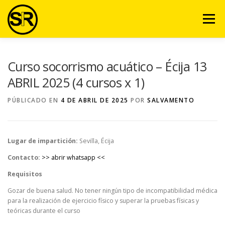
Saltar
al
Menú
contenido
VENTAJAS
NOSOTROS
SERVICIOS
VIDEO
Curso socorrismo acuático – Écija 13
ABRIL 2025 (4 cursos x 1)
EQUIPO
ARTÍCULOS
CURSOS
CONTACTO
PÚBLICADO EN
4 DE ABRIL DE 2025
POR
SALVAMENTO
AULA VIRTUAL
Lugar de impartición:
Sevilla, Écija
Contacto:
>> abrir whatsapp <<
Requisitos
Gozar de buena salud. No tener ningún tipo de incompatibilidad médica
para la realización de ejercicio físico y superar la pruebas físicas y
teóricas durante el curso