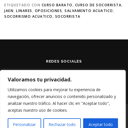
ETIQUETADO CON
CURSO BARATO
,
CURSO DE SOCORRISTA
,
JAEN
,
LINARES
,
OPOSICIONES
,
SALVAMENTO ACUATICO
,
SOCORRISMO ACUATICO
,
SOCORRISTA
REDES SOCIALES
Valoramos tu privacidad.
Utilizamos cookies para mejorar tu experiencia de
navegación, ofrecer anuncios o contenido personalizado y
analizar nuestro tráfico. Al hacer clic en "Aceptar todo",
aceptas nuestro uso de cookies.
Copyright © 2026 S.I.R.
–
Tema
OnePress
hecho por
FameThemes
Personalizar
Rechazar todo
Aceptar todo