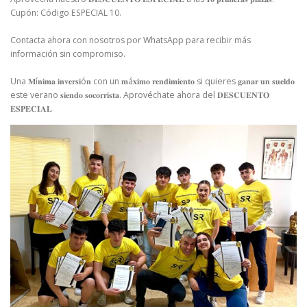
Cupón: Código ESPECIAL 10. ⁣
Contacta ahora con nosotros por WhatsApp para recibir más
información sin compromiso. ⁣
Una 𝐌í𝐧𝐢𝐦𝐚 𝐢𝐧𝐯𝐞𝐫𝐬𝐢ó𝐧 con un 𝐦á𝐱𝐢𝐦𝐨 𝐫𝐞𝐧𝐝𝐢𝐦𝐢𝐞𝐧𝐭𝐨 si quieres 𝐠𝐚𝐧𝐚𝐫 𝐮𝐧 𝐬𝐮𝐞𝐥𝐝𝐨
este verano 𝐬𝐢𝐞𝐧𝐝𝐨 𝐬𝐨𝐜𝐨𝐫𝐫𝐢𝐬𝐭𝐚. Aprovéchate ahora del 𝐃𝐄𝐒𝐂𝐔𝐄𝐍𝐓𝐎
𝐄𝐒𝐏𝐄𝐂𝐈𝐀𝐋⁣