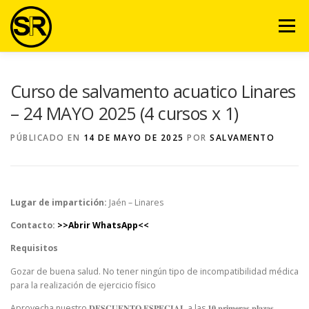
Saltar
al
Menú
contenido
VENTAJAS
NOSOTROS
SERVICIOS
VIDEO
Curso de salvamento acuatico Linares
– 24 MAYO 2025 (4 cursos x 1)
EQUIPO
ARTÍCULOS
CURSOS
CONTACTO
PÚBLICADO EN
14 DE MAYO DE 2025
POR
SALVAMENTO
AULA VIRTUAL
Lugar de impartición:
Jaén – Linares
Contacto:
>>Abrir WhatsApp<<
Requisitos
Gozar de buena salud. No tener ningún tipo de incompatibilidad médica
para la realización de ejercicio físico
Aprovecha nuestro 𝐃𝐄𝐒𝐂𝐔𝐄𝐍𝐓𝐎 𝐄𝐒𝐏𝐄𝐂𝐈𝐀𝐋 a las 𝟏𝟎 𝐩𝐫𝐢𝐦𝐞𝐫𝐚𝐬 𝐩𝐥𝐚𝐳𝐚𝐬. ⁣