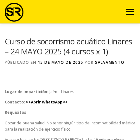
Saltar
al
Menú
contenido
VENTAJAS
NOSOTROS
SERVICIOS
VIDEO
Curso de socorrismo acuático Linares
– 24 MAYO 2025 (4 cursos x 1)
EQUIPO
ARTÍCULOS
CURSOS
CONTACTO
PÚBLICADO EN
15 DE MAYO DE 2025
POR
SALVAMENTO
AULA VIRTUAL
Lugar de impartición:
Jaén – Linares
Contacto:
>>Abrir WhatsApp<<
Requisitos
Gozar de buena salud. No tener ningún tipo de incompatibilidad médica
para la realización de ejercicio físico
Aprovecha nuestro 𝐃𝐄𝐒𝐂𝐔𝐄𝐍𝐓𝐎 𝐄𝐒𝐏𝐄𝐂𝐈𝐀𝐋 a las 𝟏𝟎 𝐩𝐫𝐢𝐦𝐞𝐫𝐚𝐬 𝐩𝐥𝐚𝐳𝐚𝐬. ⁣