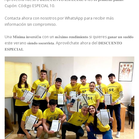
Cupón: Código ESPECIAL 10. ⁣
Contacta ahora con nosotros por WhatsApp para recibir más
información sin compromiso. ⁣
Una 𝐌í𝐧𝐢𝐦𝐚 𝐢𝐧𝐯𝐞𝐫𝐬𝐢ó𝐧 con un 𝐦á𝐱𝐢𝐦𝐨 𝐫𝐞𝐧𝐝𝐢𝐦𝐢𝐞𝐧𝐭𝐨 si quieres 𝐠𝐚𝐧𝐚𝐫 𝐮𝐧 𝐬𝐮𝐞𝐥𝐝𝐨
este verano 𝐬𝐢𝐞𝐧𝐝𝐨 𝐬𝐨𝐜𝐨𝐫𝐫𝐢𝐬𝐭𝐚. Aprovéchate ahora del 𝐃𝐄𝐒𝐂𝐔𝐄𝐍𝐓𝐎
𝐄𝐒𝐏𝐄𝐂𝐈𝐀𝐋⁣