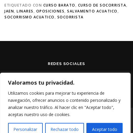
ETIQUETADO CON
CURSO BARATO
,
CURSO DE SOCORRISTA
,
JAEN
,
LINARES
,
OPOSICIONES
,
SALVAMENTO ACUATICO
,
SOCORRISMO ACUATICO
,
SOCORRISTA
REDES SOCIALES
Valoramos tu privacidad.
Utilizamos cookies para mejorar tu experiencia de
navegación, ofrecer anuncios o contenido personalizado y
analizar nuestro tráfico. Al hacer clic en "Aceptar todo",
aceptas nuestro uso de cookies.
Copyright © 2026 S.I.R.
–
Tema
OnePress
hecho por
FameThemes
Personalizar
Rechazar todo
Aceptar todo