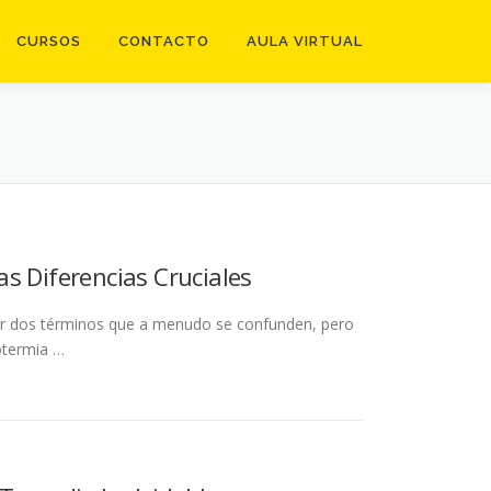
CURSOS
CONTACTO
AULA VIRTUAL
s Diferencias Cruciales
ar dos términos que a menudo se confunden, pero
otermia …