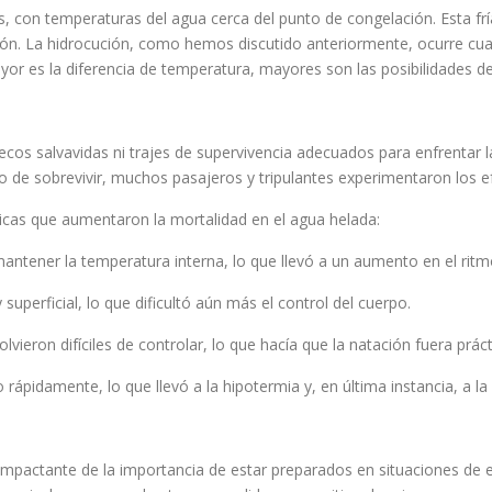
, con temperaturas del agua cerca del punto de congelación. Esta fría
ución. La hidrocución, como hemos discutido anteriormente, ocurre c
or es la diferencia de temperatura, mayores son las posibilidades de
lecos salvavidas ni trajes de supervivencia adecuados para enfrentar l
o de sobrevivir, muchos pasajeros y tripulantes experimentaron los e
sicas que aumentaron la mortalidad en el agua helada:
mantener la temperatura interna, lo que llevó a un aumento en el ritm
 superficial, lo que dificultó aún más el control del cuerpo.
vieron difíciles de controlar, lo que hacía que la natación fuera prá
rápidamente, lo que llevó a la hipotermia y, en última instancia, a la
 impactante de la importancia de estar preparados en situaciones de e