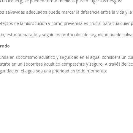
un iceberg, se pueden tomar medidas para mitigar los riesgos:
s salvavidas adecuados puede marcar la diferencia entre la vida y la
ctos de la hidrocución y cómo prevenirla es crucial para cualquier 
a, estar preparado y seguir los protocolos de seguridad puede salvar
erado
nda en socorrismo acuático y seguridad en el agua, considera un cu
rtirte en un socorrista acuático competente y seguro. A través del c
seguridad en el agua sea una prioridad en todo momento.