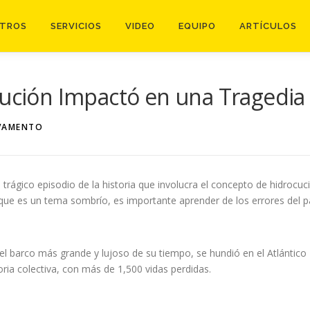
TROS
SERVICIOS
VIDEO
EQUIPO
ARTÍCULOS
cución Impactó en una Tragedia 
VAMENTO
trágico episodio de la historia que involucra el concepto de hidrocu
nque es un tema sombrío, es importante aprender de los errores del pas
o el barco más grande y lujoso de su tiempo, se hundió en el Atlántic
ia colectiva, con más de 1,500 vidas perdidas.